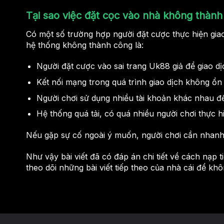
Tại sao việc đặt cọc vào nhà không thành
Có một số trường hợp người đặt cược thực hiện gi
hệ thống không thành công là:
Người đặt cược vào sai trang Uk88 giả để giao dị
Kết nối mạng trong quá trình giao dịch không ổn
Người chơi sử dụng nhiều tài khoản khác nhau để 
Hệ thống quá tải, có quá nhiều người chơi thực hi
Nếu gặp sự cố ngoài ý muốn, người chơi cần nhan
Như vậy bài viết đã có đáp án chi tiết về cách nạp
theo dõi những bài viết tiếp theo của nhà cái để khô