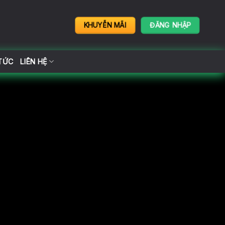
KHUYỄN MÃI
ĐĂNG NHẬP
 TỨC
LIÊN HỆ