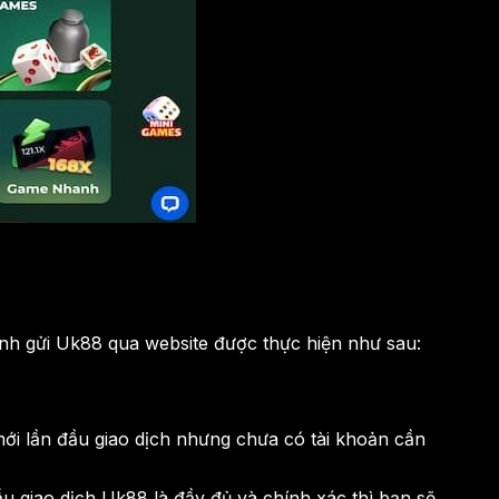
rình gửi Uk88 qua website được thực hiện như sau:
mới lần đầu giao dịch nhưng chưa có tài khoản cần
 giao dịch Uk88 là đầy đủ và chính xác thì bạn sẽ