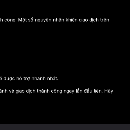
h công. Một số nguyên nhân khiến giao dịch trên
ể được hỗ trợ nhanh nhất.
ành và giao dịch thành công ngay lần đầu tiên. Hãy