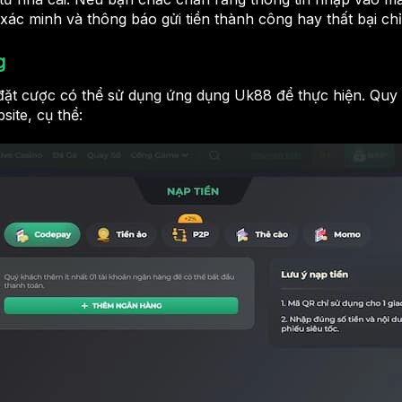
 xác minh và thông báo gửi tiền thành công hay thất bại ch
g
i đặt cược có thể sử dụng ứng dụng Uk88 để thực hiện. Quy
site, cụ thể: