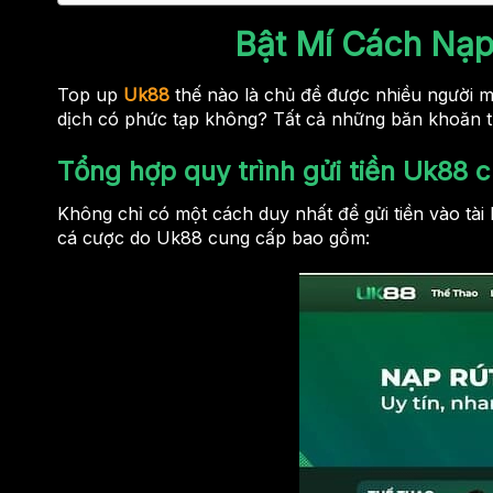
Bật Mí Cách Nạp
Top up
Uk88
thế nào là chủ đề được nhiều người mớ
dịch có phức tạp không? Tất cả những băn khoăn t
Tổng hợp quy trình gửi tiền Uk88 
Không chỉ có một cách duy nhất để gửi tiền vào tài 
cá cược do Uk88 cung cấp bao gồm: