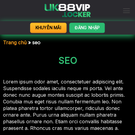
Bỏ
qua
nội
dung
KHUYỄN MÃI
ĐĂNG NHẬP
Trang chủ
»
seo
SEO
Lorem ipsum odor amet, consectetuer adipiscing elit.
Suspendisse sodales iaculis neque mi porta. Vel ante
donec nunc augue montes suscipit ac lobortis primis.
Conubia mus eget risus nullam fermentum leo. Non
platea pharetra tortor ullamcorper, ridiculus donec
ornare ante. Purus urna aliquam nullam pharetra
phasellus ornare non. Etiam orci convallis habitasse
praesent a. Rhoncus cras mus varius maecenas a.