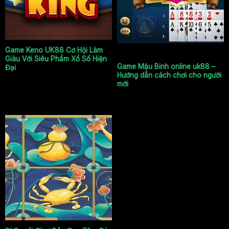
Game Keno uk88
Game Mậu Binh online
uk88
Game Keno UK88 Cơ Hội Làm
Giàu Với Siêu Phẩm Xổ Số Hiện
Game Mậu Binh online uk88 –
Đại
Hướng dẫn cách chơi cho người
mới
Bầu cua tôm cá UK88