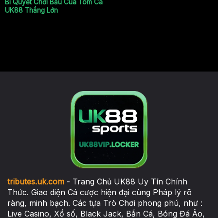
Bí Quyết Chơi Bầu Cua Tôm Cá
UK88 Thắng Lớn
tributes.uk.com
- Trang Chủ UK88 Uy Tín Chính
Thức. Giao diện Cá cược hiện đại cùng Pháp lý rõ
ràng, minh bạch. Các tựa Trò Chơi phong phú, như :
Live Casino, Xổ số, Black Jack, Bắn Cá, Bóng Đá Ảo,