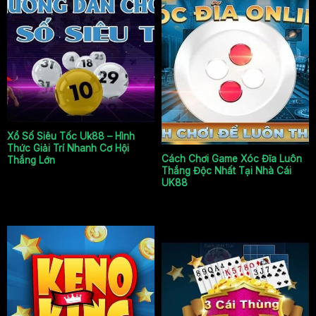
Xổ số siêu tốc
Game xóc đĩa đổi thưởng
uk88
Xổ Số Siêu Tốc Uk88 – Hình
Thức Giải Trí Nhanh Cơ Hội
Cách Chơi Game Xóc Đĩa Luôn
Thắng Lớn
Thắng Độc Nhất Tại Nhà Cái
UK88