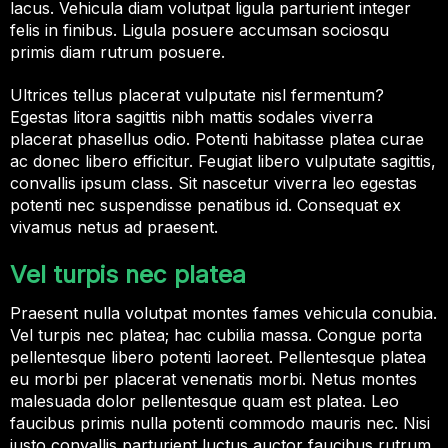
lacus. Vehicula diam volutpat ligula parturient integer
felis in finibus. Ligula posuere accumsan sociosqu
primis diam rutrum posuere.
Ultrices tellus placerat vulputate nisl fermentum?
Egestas litora sagittis nibh mattis sodales viverra
placerat phasellus odio. Potenti habitasse platea curae
ac donec libero efficitur. Feugiat libero vulputate sagittis,
convallis ipsum class. Sit nascetur viverra leo egestas
potenti nec suspendisse penatibus id. Consequat ex
vivamus netus ad praesent.
Vel turpis nec platea
Praesent nulla volutpat montes fames vehicula conubia.
Vel turpis nec platea; hac cubilia massa. Congue porta
pellentesque libero potenti laoreet. Pellentesque platea
eu morbi per placerat venenatis morbi. Netus montes
malesuada dolor pellentesque quam est platea. Leo
faucibus primis nulla potenti commodo mauris nec. Nisi
justo convallis parturient luctus auctor faucibus rutrum