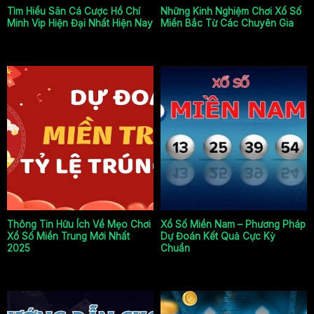
Tìm Hiểu Sân Cá Cược Hồ Chí
Những Kinh Nghiệm Chơi Xổ Số
Minh Vip Hiện Đại Nhất Hiện Nay
Miền Bắc Từ Các Chuyên Gia
Xổ số miền Trung
Xổ số miền Nam
Thông Tin Hữu Ích Về Mẹo Chơi
Xổ Số Miền Nam – Phương Pháp
Xổ Số Miền Trung Mới Nhất
Dự Đoán Kết Quả Cực Kỳ
2025
Chuẩn