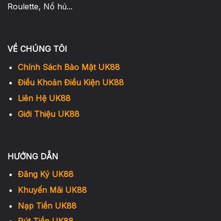
Roulette, Nổ hủ...
VỀ CHÚNG TÔI
Chính Sách Bảo Mật UK88
Điều Khoản Điều Kiện UK88
Liên Hệ UK88
Giới Thiệu UK88
HƯỚNG DẪN
Đăng Ký UK88
Khuyến Mãi UK88
Nạp Tiền UK88