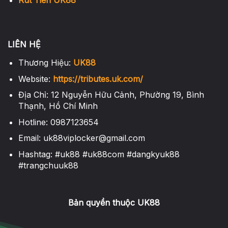
Rút Tiền UK88
LIÊN HỆ
Thương Hiệu:
UK88
Website:
https://tributes.uk.com/
Địa Chỉ: 12 Nguyễn Hữu Cảnh, Phường 19, Bình
Thạnh, Hồ Chí Minh
Hotline:
0987123654
Email:
uk88viplocker@gmail.com
Hashtag: #uk88 #uk88com #dangkyuk88
#trangchuuk88
Bản quyền thuộc UK88