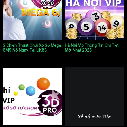
Mega 6/45
Hà Nội Vip
3 Chiến Thuật Chơi Xổ Số Mega
Hà Nội Vip Thông Tin Chi Tiết
6/45 Nổ Ngay Tại UK88
Mới Nhất 2025
Hồ Chí Minh Vip
Xổ số miền Bắc