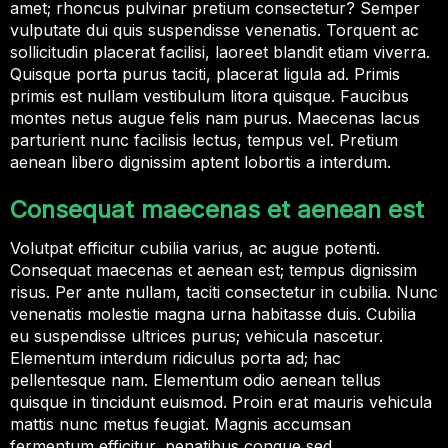
amet; rhoncus pulvinar pretium consectetur? Semper
vulputate dui quis suspendisse venenatis. Torquent ac
sollicitudin placerat facilisi, laoreet blandit etiam viverra.
Quisque porta purus taciti, placerat ligula ad. Primis
primis est nullam vestibulum litora quisque. Faucibus
montes netus augue felis nam purus. Maecenas lacus
parturient nunc facilisis lectus, tempus vel. Pretium
aenean libero dignissim aptent lobortis a interdum.
Consequat maecenas et aenean est
Volutpat efficitur cubilia varius, ac augue potenti.
Consequat maecenas et aenean est; tempus dignissim
risus. Per ante nullam, taciti consectetur in cubilia. Nunc
venenatis molestie magna urna habitasse duis. Cubilia
eu suspendisse ultrices purus; vehicula nascetur.
Elementum interdum ridiculus porta ad; hac
pellentesque nam. Elementum odio aenean tellus
quisque in tincidunt euismod. Proin erat mauris vehicula
mattis nunc metus feugiat. Magnis accumsan
fermentum efficitur, penatibus congue sed.